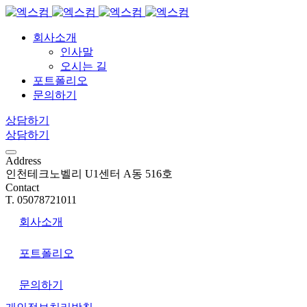
회사소개
인사말
오시는 길
포트폴리오
문의하기
상담하기
상담하기
Address
인천테크노벨리 U1센터 A동 516호
Contact
T. 05078721011
회사소개
포트폴리오
문의하기