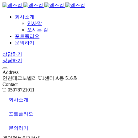
회사소개
인사말
오시는 길
포트폴리오
문의하기
상담하기
상담하기
Address
인천테크노벨리 U1센터 A동 516호
Contact
T. 05078721011
회사소개
포트폴리오
문의하기