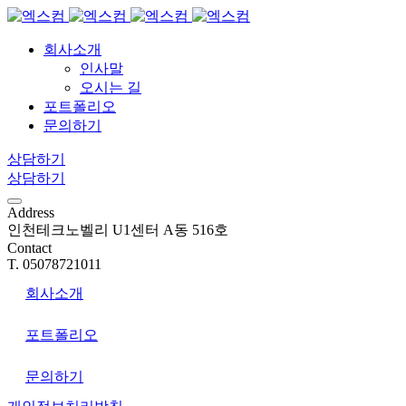
회사소개
인사말
오시는 길
포트폴리오
문의하기
상담하기
상담하기
Address
인천테크노벨리 U1센터 A동 516호
Contact
T. 05078721011
회사소개
포트폴리오
문의하기