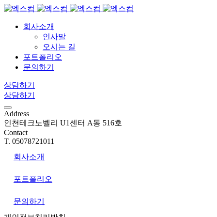
회사소개
인사말
오시는 길
포트폴리오
문의하기
상담하기
상담하기
Address
인천테크노벨리 U1센터 A동 516호
Contact
T. 05078721011
회사소개
포트폴리오
문의하기